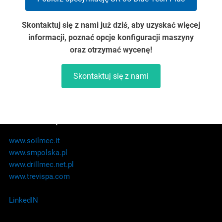
Skontaktuj się z nami już dziś, aby uzyskać więcej
informacji, poznać opcje konfiguracji maszyny
oraz otrzymać wycenę!
Skontaktuj się z nami
STRONY POWIĄZANE
www.soilmec.it
www.smpolska.pl
www.drillmec.net.pl
www.trevispa.com
LinkedIN